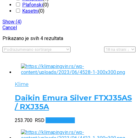
Plafonski
(
0
)
Kasetni
(
0
)
Show
(
4
)
Cancel
Prikazano je svih 4 rezultata
Klime
Daikin Emura Silver FTXJ35AS
/ RXJ35A
253.700
RSD
Dodaj u korpu