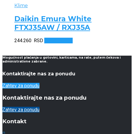
Klime
Daikin Emura White
FTXJ35AW / RXJ35A
244.260
RSD
Dodaj u korpu
Mogućnost plaćanja u gotovini, karticama, na rate, putem čekova i
administrativne zabrane.
Kontaktirajte nas za ponudu
Zahtev za ponudu
Kontaktirajte nas za ponudu
Zahtev za ponudu
Kontakt