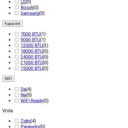
LG
(
0
)
Bosch
(
0
)
Samsung
(
0
)
Kapacitet
7000 BTU
(
1
)
9000 BTU
(
1
)
12000 BTU
(
2
)
18000 BTU
(
0
)
24000 BTU
(
0
)
21000 BTU
(
0
)
15000 BTU
(
0
)
WiFi
Da
(
4
)
Ne
(
0
)
WiFi Ready
(
0
)
Vrsta
Zidni
(
4
)
Parapetni
(
0
)