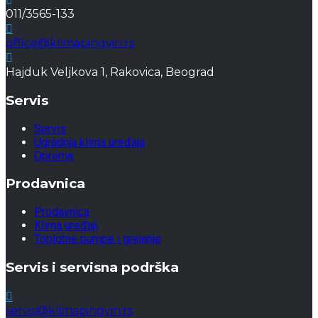
011/3565-133
office@klimapingvin.rs
Hajduk Veljkova 1, Rakovica, Beograd
Servis
Servis
Ugradnja klima uređaja
Oprema
Prodavnica
Prodavnica
Klima uređaji
Toplotne pumpe i grejanje
Servis i servisna podrška
servis@klimapingvin.rs