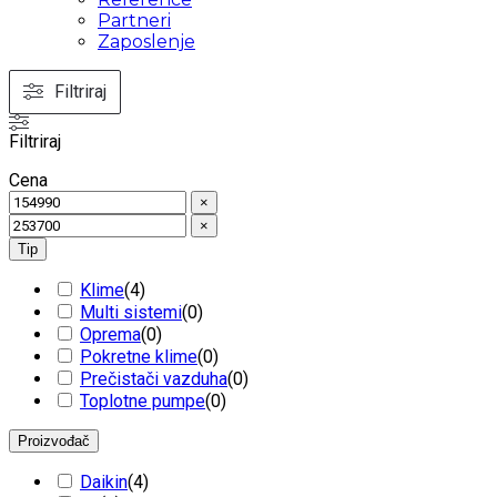
Partneri
Zaposlenje
Filtriraj
Filtriraj
Cena
×
×
Tip
Klime
(
4
)
Multi sistemi
(
0
)
Oprema
(
0
)
Pokretne klime
(
0
)
Prečistači vazduha
(
0
)
Toplotne pumpe
(
0
)
Proizvođač
Daikin
(
4
)