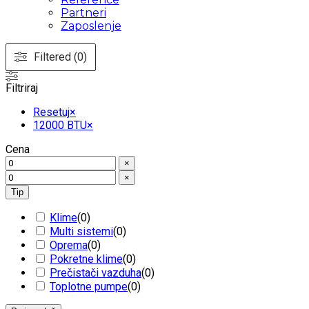
Partneri
Zaposlenje
Filtered (0)
Filtriraj
Resetuj
×
12000 BTU
×
Cena
×
×
Tip
Klime
(
0
)
Multi sistemi
(
0
)
Oprema
(
0
)
Pokretne klime
(
0
)
Prečistači vazduha
(
0
)
Toplotne pumpe
(
0
)