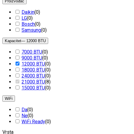
Proizvođač
Daikin
(
0
)
LG
(
0
)
Bosch
(
0
)
Samsung
(
0
)
Kapacitet
— 12000 BTU
7000 BTU
(
0
)
9000 BTU
(
0
)
12000 BTU
(
0
)
18000 BTU
(
0
)
24000 BTU
(
0
)
21000 BTU
(
8
)
15000 BTU
(
0
)
WiFi
Da
(
0
)
Ne
(
0
)
WiFi Ready
(
0
)
Vrsta