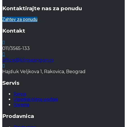
Kontaktirajte nas za ponudu
Zahtev za ponudu
Kontakt
011/3565-133
office@klimapingvin.rs
Hajduk Veljkova 1, Rakovica, Beograd
Servis
Servis
Ugradnja klima uređaja
Oprema
Prodavnica