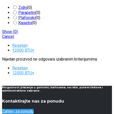
Zidni
(
0
)
Parapetni
(
0
)
Plafonski
(
0
)
Kasetni
(
0
)
Show
(
0
)
Cancel
Resetuj
×
12000 BTU
×
Nijedan proizvod ne odgovara izabranim kriterijumima.
Resetuj
×
12000 BTU
×
Mogućnost plaćanja u gotovini, karticama, na rate, putem čekova i
administrativne zabrane.
Kontaktirajte nas za ponudu
Zahtev za ponudu